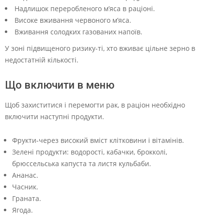
Надлишок переробленого м’яса в раціоні.
Високе вживання червоного м’яса.
Вживання солодких газованих напоїв.
У зоні підвищеного ризику-ті, хто вживає цільне зерно в
недостатній кількості.
Що включити в меню
Щоб захиститися і перемогти рак, в раціон необхідно
включити наступні продукти.
Фрукти-через високий вміст клітковини і вітамінів.
Зелені продукти: водорості, кабачки, брокколі,
брюссельська капуста та листя кульбаби.
Ананас.
Часник.
Граната.
Ягода.