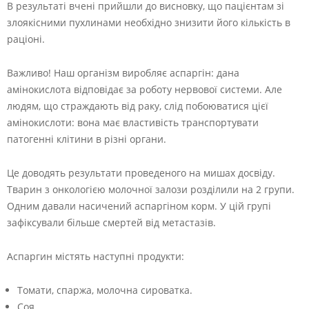
В результаті вчені прийшли до висновку, що пацієнтам зі
злоякісними пухлинами необхідно знизити його кількість в
раціоні.
Важливо! Наш організм виробляє аспаргін: дана
амінокислота відповідає за роботу нервової системи. Але
людям, що страждають від раку, слід побоюватися цієї
амінокислоти: вона має властивість транспортувати
патогенні клітини в різні органи.
Це доводять результати проведеного на мишах досвіду.
Тварин з онкологією молочної залози розділили на 2 групи.
Одним давали насичений аспаргіном корм. У цій групі
зафіксували більше смертей від метастазів.
Аспаргин містять наступні продукти:
Томати, спаржа, молочна сироватка.
Соя.