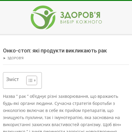
Skip
to
content
ЗДОРОВ'Я
Secondary
Navigation
Онко-стоп: які продукти викликають рак
Menu
➤
ЗДОРОВ'Я
Зміст
Назва ” рак ” об’єднує різні захворювання, що вражають
будь-які органи людини. Сучасна стратегія боротьби з
онкологією включає в себе як прийом препаратів, що
знищують пухлини, так і імунотерапію, яка заснована на
використанні захисних властивостей організму. Щоб він»
включився ” і зумів перемогти злоякісні новоутворення,