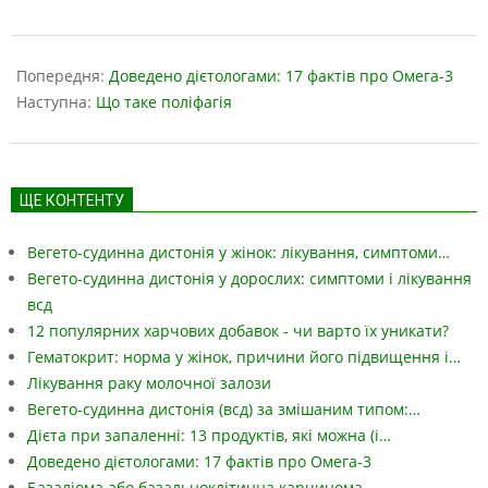
2023-
05-
Попередня:
Доведено дієтологами: 17 фактів про Омега-3
18
Наступна:
Що таке поліфагія
ЩЕ КОНТЕНТУ
Вегето-судинна дистонія у жінок: лікування, симптоми…
Вегето-судинна дистонія у дорослих: симптоми і лікування
всд
12 популярних харчових добавок - чи варто їх уникати?
Гематокрит: норма у жінок, причини його підвищення і…
Лікування раку молочної залози
Вегето-судинна дистонія (всд) за змішаним типом:…
Дієта при запаленні: 13 продуктів, які можна (і…
Доведено дієтологами: 17 фактів про Омега-3
Базаліома або базальноклітинна карцинома