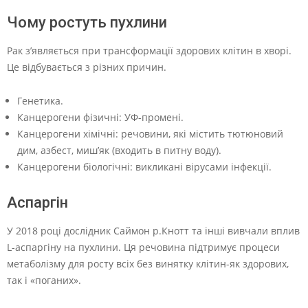
Чому ростуть пухлини
Рак з’являється при трансформації здорових клітин в хворі.
Це відбувається з різних причин.
Генетика.
Канцерогени фізичні: УФ-промені.
Канцерогени хімічні: речовини, які містить тютюновий
дим, азбест, миш’як (входить в питну воду).
Канцерогени біологічні: викликані вірусами інфекції.
Аспаргін
У 2018 році дослідник Саймон р.Кнотт та інші вивчали вплив
L-аспаргіну на пухлини. Ця речовина підтримує процеси
метаболізму для росту всіх без винятку клітин-як здорових,
так і «поганих».