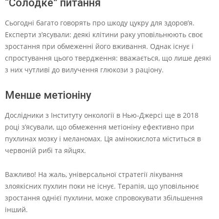
“Солодке” питання
Сьогодні багато говорять про шкоду цукру для здоров’я.
Експерти з’ясували: деякі клітини раку уповільнюють своє
зростання при обмеженні його вживання. Однак існує і
спростування цього твердження: вважається, що лише деякі
з них чутливі до вилучення глюкози з раціону.
Менше метіоніну
Дослідники з Інституту онкології в Нью-Джерсі ще в 2018
році з’ясували, що обмеження метіоніну ефективно при
пухлинах мозку і меланомах. Ця амінокислота міститься в
червоній рибі та яйцях.
Важливо! На жаль, універсальної стратегії лікування
злоякісних пухлин поки не існує. Терапія, що уповільнює
зростання однієї пухлини, може спровокувати збільшення
інший.