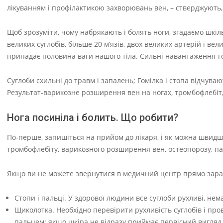
лікуванням і профілактикою захворювань вен, – стверджують, 
Щоб зрозуміти, чому набрякають і болять ноги, згадаємо шкільн
великих суглобів, більше 20 м’язів, двох великих артерій і вел
припадає половина ваги нашого тіла. Сильні навантаження-г
Суглоби схильні до травм і запалень; Гомілка і стопа відчу
Результат-варикозне розширення вен на ногах, тромбофлебіт, 
Нога посиніла і болить. Що робити?
По-перше, запишіться на прийом до лікаря, і як можна швидш
тромбофлебіту, варикозного розширення вен, остеопорозу, па
Якщо ви не можете звернутися в медичний центр прямо зараз,
Стопи і пальці. У здорової людини все суглоби рухливі, нем
Щиколотка. Необхідно перевірити рухливість суглобів і про
пальцем; якщо шкіра не відразу приймає первісний вигляд 