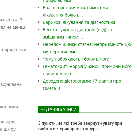
профілактика
Болі в шиї-причини, симптоми і
лікування болю в…
х кісток, 3
Варикоз: лікування та діагностика
 Тим не менш,
Вегето-судинна дистонія (всд) за
змішаним типом:…
Перелом шийки стегна: неприємність цю
розширюються.
ми переживемо
Чому набрякають і болять ноги
Гематокрит: норма у жінок, причини його
підвищення і…
Доведено дієтологами: 17 фактів про
ахворювань –
Омега-3
ідпочили:
НЕДАВНІ ЗАПИСИ
ольору;
3 пункти, на які треба звернути увагу при
а шкіру
виборі ветеринарного хірурга