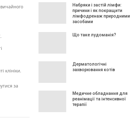
Набряки і застій лімфи:
-звичайного
причини і як покращити
лімфодренаж природними
засобами
Що таке лудоманія?
.
і
Дерматологічні
захворювання котів
і клініки.
утися за
Медичне обладнання для
реанімації та інтенсивної
терапії