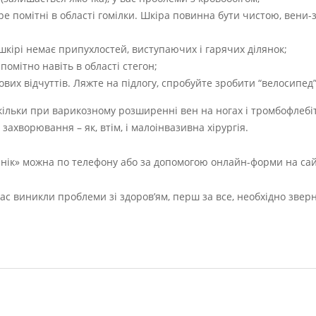
ре помітні в області гомілки. Шкіра повинна бути чистою, вени
 шкірі немає припухлостей, виступаючих і гарячих ділянок;
омітно навіть в області стегон;
ових відчуттів. Ляжте на підлогу, спробуйте зробити “велосипед”
кільки при варикозному розширенні вен на ногах і тромбофлебіт
ахворювання – як, втім, і малоінвазивна хірургія.
нік» можна по телефону або за допомогою онлайн-форми на сайт
с виникли проблеми зі здоров’ям, перш за все, необхідно зверн