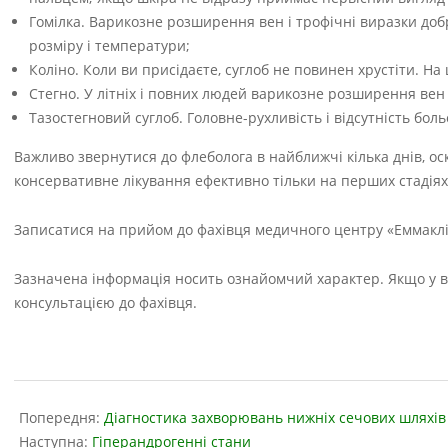
Гомілка. Варикозне розширення вен і трофічні виразки доб
розміру і температури;
Коліно. Коли ви присідаєте, суглоб не повинен хрустіти. На
Стегно. У літніх і повних людей варикозне розширення вен п
Тазостегновий суглоб. Головне-рухливість і відсутність боль
Важливо звернутися до флеболога в найближчі кілька днів, ос
консервативне лікування ефективно тільки на перших стадіях з
Записатися на прийом до фахівця медичного центру «Еммаклі
Зазначена інформація носить ознайомчий характер. Якщо у ва
консультацією до фахівця.
2021-
07-
Попередня:
Діагностика захворювань нижніх сечових шляхів
05
Наступна:
Гіперандрогенні стани