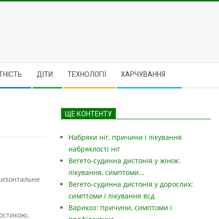
ТНІСТЬ
ДІТИ
ТЕХНОЛОГІЇ
ХАРЧУВАННЯ
ЩЕ КОНТЕНТУ
Набряки ніг, причини і лікування
набряклості ніг
Вегето-судинна дистонія у жінок:
лікування, симптоми…
оризонтальне
Вегето-судинна дистонія у дорослих:
симптоми і лікування всд
Варикоз: причини, симптоми і
ностикою,