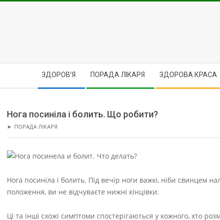
Skip
to
content
Secondary
ЗДОРОВ’Я
ПОРАДА ЛІКАРЯ
ЗДОРОВА КРАСА
Navigation
Menu
Нога посиніла і болить. Що робити?
➤
ПОРАДА ЛІКАРЯ
Нога посиніла і болить. Під вечір ноги важкі, ніби свинцем 
положення, ви не відчуваєте нижні кінцівки.
Ці та інші схожі симптоми спостерігаються у кожного, хто роз