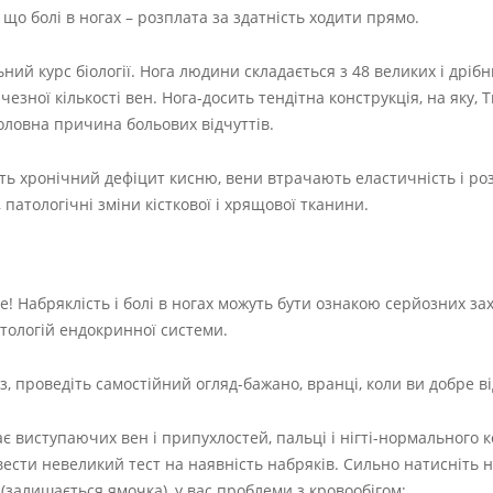
що болі в ногах – розплата за здатність ходити прямо.
ий курс біології. Нога людини складається з 48 великих і дрібни
ичезної кількості вен. Нога-досить тендітна конструкція, на яку,
оловна причина больових відчуттів.
вають хронічний дефіцит кисню, вени втрачають еластичність і 
патологічні зміни кісткової і хрящової тканини.
е! Набряклість і болі в ногах можуть бути ознакою серйозних з
тологій ендокринної системи.
 проведіть самостійний огляд-бажано, вранці, коли ви добре в
ає виступаючих вен і припухлостей, пальці і нігті-нормального к
вести невеликий тест на наявність набряків. Сильно натисніть н
(залишається ямочка), у вас проблеми з кровообігом;