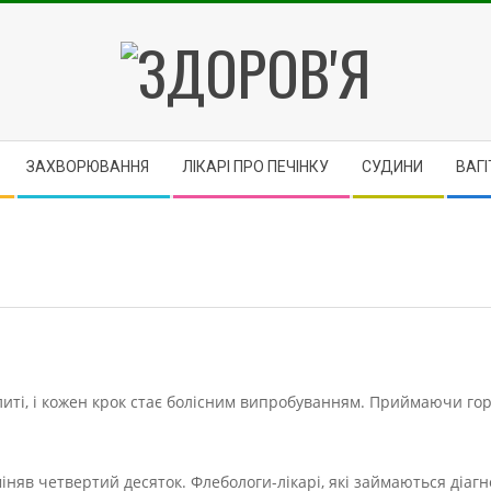
ЗДОРОВ'Я
ЗАХВОРЮВАННЯ
ЛІКАРІ ПРО ПЕЧІНКУ
CУДИНИ
ВАГІ
налиті, і кожен крок стає болісним випробуванням. Приймаючи г
міняв четвертий десяток. Флебологи-лікарі, які займаються діаг