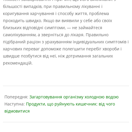
більшості випадків, при правильному лікуванні і
коригування харчування і способу життя, проблема
проходить швидко. Якщо ви виявили у себе або своїх
близьких відповідні симптоми, — не займайтеся
самолікуванням, а зверніться до лікаря. Правильно
підібраний раціон з урахуванням індивідуальних симптомів і
харчових переваг допоможе полегшити перебіг хвороби і
швидше позбутися від неї, ніж дотримання загальних
рекомендацій.
2023-
05-
Попередня:
Загартовування організму холодною водою
18
Наступна:
Продукти, що руйнують кишечник: від чого
відмовитися