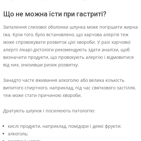
Що не можна їсти при гастриті?
Запалення слизової оболонки шлунка може погіршити жирна
їжа. Крім того, було встановлено, що харчова алергія теж
може спровокувати розвиток цієї хвороби. У разі харчової
алергії лікарі-дієтологи рекомендують здати аналізи, щоб
визначити продукти, що провокують алергію і відмовитися
від них, знизивши ризик розвитку.
Занадто часте вживання алкоголю або велика кількість
випитого спиртного, наприклад, під час святкового застілля,
теж може стати причиною хвороби.
Дратують шлунок і посилюють патологію:
кислі продукти, наприклад, помідори і деякі фрукти;
алкоголь;