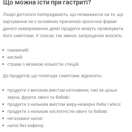
Що можна їсти при гастриті?
Лікарі-дієтологи попереджають, що незважаючи на те, що
харчування не є основною причиною хронічної форми
даного захворювання, деякі продукти можуть провокувати
його симптоми. У список, так званої, запрещенки вносять:
смажений;
кислий;
страви з великою кількістю спецій.
До продуктів, що полегшує симптоми, відносять:
продукти з високим вмістом клітковини, такі як цільні
зерна, фрукти, овочі та бобові;
продукти з низьким вмістом жиру-нежирні Риба і м’ясо;
продукти з низькою кислотністю-овочі та бобові;
негазовані напої;
напої без кофеїну.