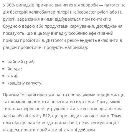
У 90% випадків причина виникнення хвороби — патогенна
дія бактерій Хелікобактер пілорі (Helicobacter pylori або H.
pylori), зараження якими відбувається при контакті з
брудною водою або продуктами харчування. Дослідження
показують, що в цьому випадку особливо ефективний
прийом пробіотиків. Дієтологи рекомендують включити в
раціон пробіотичні продукти, наприклад:
чайний гриб;
йогурт;
кімчі;
квашену капусту.
Прийом їжі здійснюється часто і невеликими порціями, що
також може допомогти полегшити симптоми. При деяких
типах захворювання утруднюється засвоєння організмом
заліза або вітаміну B12, що призводить до дефіциту. Тому
при підозрі важливо здати аналізи і, після консультації з
лікарем, почати приймати вітамінні добавки.