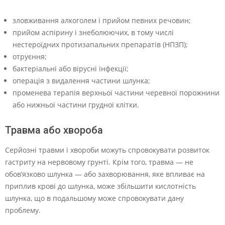
зловживання алкоголем і прийом певних речовин;
прийом аспірину і знеболюючих, в тому числі
нестероїдних протизапальних препаратів (НПЗП);
отруєння;
бактеріальні або вірусні інфекції;
операція з видалення частини шлунка;
променева терапія верхньої частини черевної порожнини
або нижньої частини грудної клітки.
Травма або хвороба
Серйозні травми і хвороби можуть спровокувати розвиток
гастриту на нервовому грунті. Крім того, травма — не
обов’язково шлунка — або захворювання, яке впливає на
приплив крові до шлунка, може збільшити кислотність
шлунка, що в подальшому може спровокувати дану
проблему.