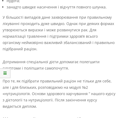
нудота;
занадто швидке насичення і відчуття повного шлунка.
У більшості випадків дане захворювання при правильному
лікуванні проходить дуже швидко. Однак при деяких формах
утворюються виразки і може розвинутися рак. Для
нормалізації травлення і підтримки здоров’я всього
організму неймовірно важливий збалансований і правильно
підібраний раціон.
Дотримання спеціальної дієти допомагає полегшити
симптоми і поліпшити самопочуття.
Про те, як підібрати правильний раціон не тільки для себе,
але і для близьких, розповідаємо на модулі №2
«нутриціологія. Основи здорового харчування ” нашого курсу
з дієтології та нутриціології. Після закінчення курсу
видається диплом.