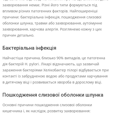
захворювання немає. Різні його типи формуються під
впливом різних патогенних факторів. Найпоширеніші
причини: бактеріальна інфекція, пошкодження слизової
оболонки шлунка, травми або захворювання, аутоімунне
захворювання, харчова алергія. Розглянемо кожну з цих
причин детально.
Бактеріальна інфекція
Найчастіша причина, близько 90% випадків, це патогенна
дія бактерій H. pylori. Лікарі відзначають, що зазвичай
зараження бактеріями Хелікобактер пілорі відбувається при
контакті із забрудненою водою або продуктами харчування
в дитячому віці і розвивається хвороба в дорослому віці.
Пошкодження слизової оболонки шлунка
Основні причини пошкодження слизової оболонки
кишечника і, як наслідок, розвитку захворювання: