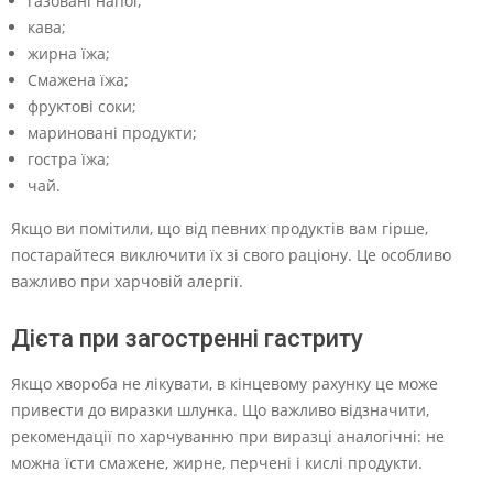
газовані напої;
кава;
жирна їжа;
Смажена їжа;
фруктові соки;
мариновані продукти;
гостра їжа;
чай.
Якщо ви помітили, що від певних продуктів вам гірше,
постарайтеся виключити їх зі свого раціону. Це особливо
важливо при харчовій алергії.
Дієта при загостренні гастриту
Якщо хвороба не лікувати, в кінцевому рахунку це може
привести до виразки шлунка. Що важливо відзначити,
рекомендації по харчуванню при виразці аналогічні: не
можна їсти смажене, жирне, перчені і кислі продукти.