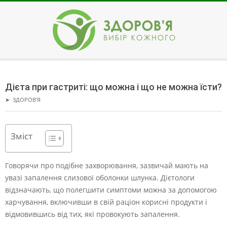
Skip
to
content
ЗДОРОВ'Я
Secondary
Navigation
Дієта при гастриті: що можна і що не можна їсти?
Menu
➤
ЗДОРОВ'Я
Зміст
Говорячи про подібне захворювання, зазвичай мають на
увазі запалення слизової оболонки шлунка. Дієтологи
відзначають, що полегшити симптоми можна за допомогою
харчування, включивши в свій раціон корисні продукти і
відмовившись від тих, які провокують запалення.