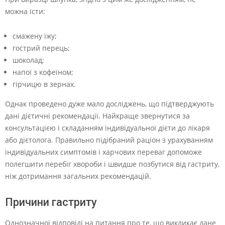
можна їсти:
смажену їжу;
гострий перець;
шоколад;
напої з кофеїном;
гірчицю в зернах.
Однак проведено дуже мало досліджень, що підтверджують
дані дієтичні рекомендації. Найкраще звернутися за
консультацією і складанням індивідуальної дієти до лікаря
або дієтолога. Правильно підібраний раціон з урахуванням
індивідуальних симптомів і харчових переваг допоможе
полегшити перебіг хвороби і швидше позбутися від гастриту,
ніж дотримання загальних рекомендацій.
Причини гастриту
Однозначної відповіді на питання про те, що викликає дане