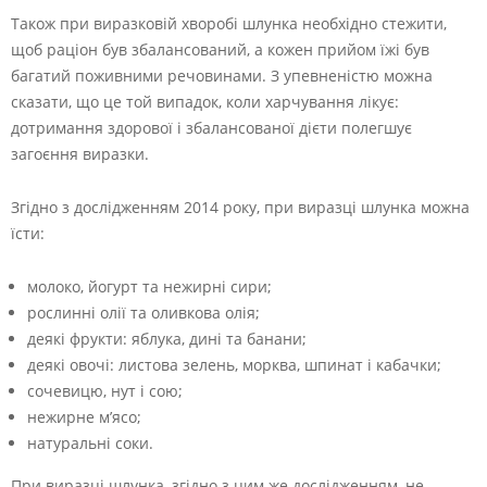
Також при виразковій хворобі шлунка необхідно стежити,
щоб раціон був збалансований, а кожен прийом їжі був
багатий поживними речовинами. З упевненістю можна
сказати, що це той випадок, коли харчування лікує:
дотримання здорової і збалансованої дієти полегшує
загоєння виразки.
Згідно з дослідженням 2014 року, при виразці шлунка можна
їсти:
молоко, йогурт та нежирні сири;
рослинні олії та оливкова олія;
деякі фрукти: яблука, дині та банани;
деякі овочі: листова зелень, морква, шпинат і кабачки;
сочевицю, нут і сою;
нежирне м’ясо;
натуральні соки.
При виразці шлунка, згідно з цим же дослідженням, не