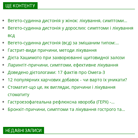
ЩЕ КОНТЕНТУ
Вегето-судинна дистонія у жінок: лікування, симптоми…
Вегето-судинна дистонія у дорослих: симптоми і лікування
всд
Вегето-судинна дистонія (всд) за змішаним типом:…
Гастрит-види причини, методи лікування
Дієта Хашимото при захворюванні щитовидної залози
Ларингіт-причини, симптоми, ефективне лікування
Доведено дієтологами: 17 фактів про Омега-3
12 популярних харчових добавок - чи варто їх уникати?
Стоматит-що це, як виглядає, причини і лікування
стоматиту
Гастроезофагеальна рефлюксна хвороба (ГЕРХ) -…
Бронхіт-причини, симптоми та лікування гострого та…
НЕДАВНІ ЗАПИСИ