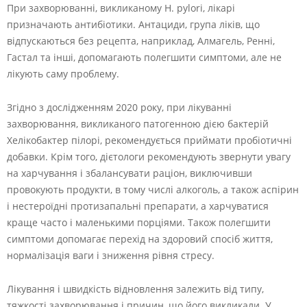
При захворюванні, викликаному H. pylori, лікарі
призначають антибіотики. Антациди, група ліків, що
відпускаються без рецепта, наприклад, Алмагель, Ренні,
Гастал та інші, допомагають полегшити симптоми, але не
лікують саму проблему.
Згідно з дослідженням 2020 року, при лікуванні
захворювання, викликаного патогенною дією бактерій
Хелікобактер пілорі, рекомендується приймати пробіотичні
добавки. Крім того, дієтологи рекомендують звернути увагу
на харчування і збалансувати раціон, виключивши
провокують продукти, в тому числі алкоголь, а також аспірин
і нестероїдні протизапальні препарати, а харчуватися
краще часто і маленькими порціями. Також полегшити
симптоми допомагає перехід на здоровий спосіб життя,
нормалізація ваги і зниження рівня стресу.
Лікування і швидкість відновлення залежить від типу,
тяжкості захворювання і причин, що його викликали. У