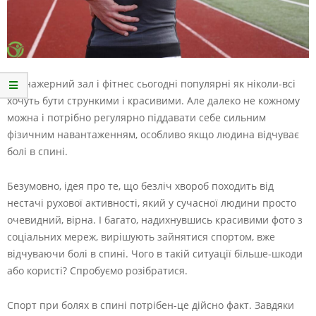
Тренажерний зал і фітнес сьогодні популярні як ніколи-всі
хочуть бути стрункими і красивими. Але далеко не кожному
можна і потрібно регулярно піддавати себе сильним
фізичним навантаженням, особливо якщо людина відчуває
болі в спині.
Безумовно, ідея про те, що безліч хвороб походить від
нестачі рухової активності, який у сучасної людини просто
очевидний, вірна. І багато, надихнувшись красивими фото з
соціальних мереж, вирішують зайнятися спортом, вже
відчуваючи болі в спині. Чого в такій ситуації більше-шкоди
або користі? Спробуємо розібратися.
Спорт при болях в спині потрібен-це дійсно факт. Завдяки