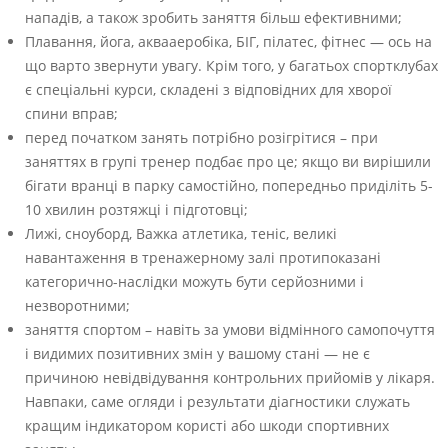
нападів, а також зробить заняття більш ефективними;
Плавання, йога, аквааеробіка, БІГ, пілатес, фітнес — ось на
що варто звернути увагу. Крім того, у багатьох спортклубах
є спеціальні курси, складені з відповідних для хворої
спини вправ;
перед початком занять потрібно розігрітися – при
заняттях в групі тренер подбає про це; якщо ви вирішили
бігати вранці в парку самостійно, попередньо приділіть 5-
10 хвилин розтяжці і підготовці;
Лижі, сноуборд, Важка атлетика, теніс, великі
навантаження в тренажерному залі протипоказані
категорично-наслідки можуть бути серйозними і
незворотними;
заняття спортом – навіть за умови відмінного самопочуття
і видимих позитивних змін у вашому стані — не є
причиною невідвідування контрольних прийомів у лікаря.
Навпаки, саме огляди і результати діагностики служать
кращим індикатором користі або шкоди спортивних