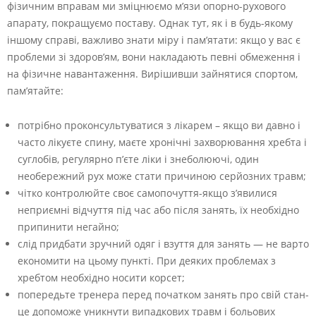
фізичним вправам ми зміцнюємо м’язи опорно-рухового
апарату, покращуємо поставу. Однак тут, як і в будь-якому
іншому справі, важливо знати міру і пам’ятати: якщо у вас є
проблеми зі здоров’ям, вони накладають певні обмеження і
на фізичне навантаження. Вирішивши зайнятися спортом,
пам’ятайте:
потрібно проконсультуватися з лікарем – якщо ви давно і
часто лікуєте спину, маєте хронічні захворювання хребта і
суглобів, регулярно п’єте ліки і знеболюючі, один
необережний рух може стати причиною серйозних травм;
чітко контролюйте своє самопочуття-якщо з’явилися
неприємні відчуття під час або після занять, їх необхідно
припинити негайно;
слід придбати зручний одяг і взуття для занять — не варто
економити на цьому пункті. При деяких проблемах з
хребтом необхідно носити корсет;
попередьте тренера перед початком занять про свій стан-
це допоможе уникнути випадкових травм і больових