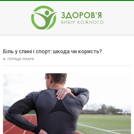
Skip
to
content
ЗДОРОВ'Я
Secondary
Navigation
Біль у спині і спорт: шкода чи користь?
Menu
➤
ПОРАДА ЛІКАРЯ