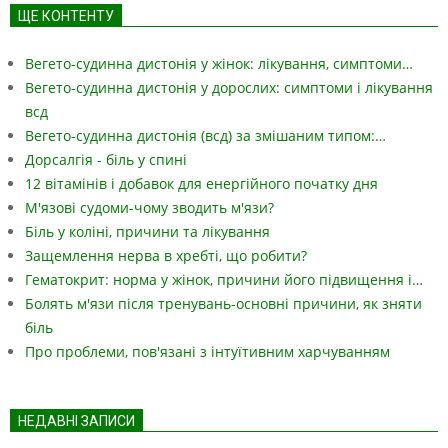
ЩЕ КОНТЕНТУ
Вегето-судинна дистонія у жінок: лікування, симптоми…
Вегето-судинна дистонія у дорослих: симптоми і лікування
всд
Вегето-судинна дистонія (всд) за змішаним типом:…
Дорсалгія - біль у спині
12 вітамінів і добавок для енергійного початку дня
М'язові судоми-чому зводить м'язи?
Біль у коліні, причини та лікування
Защемлення нерва в хребті, що робити?
Гематокрит: норма у жінок, причини його підвищення і…
Болять м'язи після тренувань-основні причини, як зняти
біль
Про проблеми, пов'язані з інтуїтивним харчуванням
НЕДАВНІ ЗАПИСИ