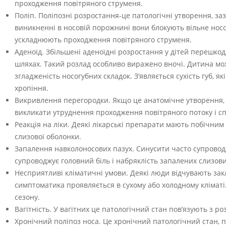
проходження повітряного струменя.
Поліп. Поліпозні розростання-це патологічні утворення, за
виникненні в носовій порожнині вони блокують вільне носо
ускладнюють проходження повітряного струменя.
Аденоїд. Збільшені аденоїдні розростання у дітей перешк
шляхах. Такий розлад особливо виражено вночі. Дитина мож
згладженість носогубних складок. З’являється сухість губ, 
хропіння.
Викривлення перегородки. Якщо це анатомічне утворення, я
викликати утруднення проходження повітряного потоку і сп
Реакція на ліки. Деякі лікарські препарати мають побічним
слизової оболонки.
Запалення навколоносових пазух. Синусити часто супровод
супроводжує головний біль і набряклість запалених слизов
Несприятливі кліматичні умови. Деякі люди відчувають закл
симптоматика проявляється в сухому або холодному кліматі
сезону.
Вагітність. У вагітних це патологічний стан пов’язують з р
Хронічний поліпоз носа. Це хронічний патологічний стан, п