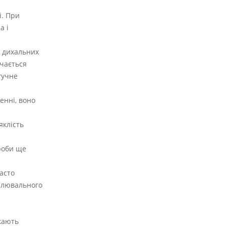
і. При
а і
х дихальних
ачається
гучне
енні, воно
яклість
роби ще
асто
палювального
икають