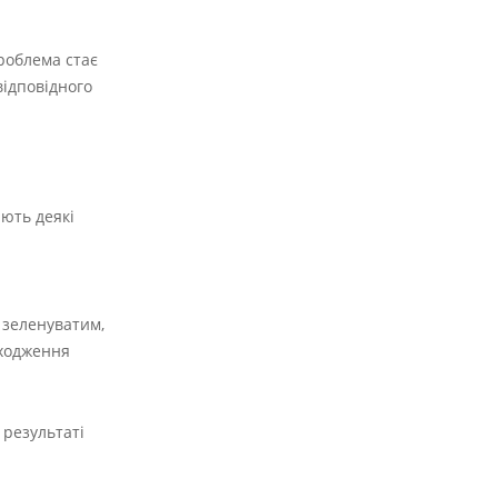
проблема стає
відповідного
ають деякі
 зеленуватим,
оходження
 результаті