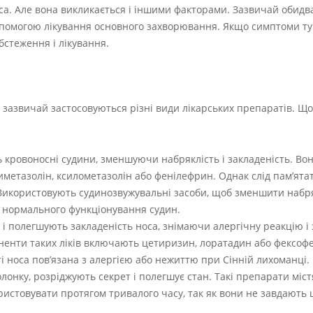
са. Але вона викликається і іншими факторами. Зазвичай обидв
опомогою лікування основного захворювання. Якщо симптоми т
бстеження і лікування.
ії зазвичай застосовуються різні види лікарських препаратів. Щ
 кровоносні судини, зменшуючи набряклість і закладеність. Вон
иметазолін, ксилометазолін або фенілефрин. Однак слід пам’ятат
Використовують судинозвужувальні засоби, щоб зменшити набр
я нормального функціонування судин.
і полегшують закладеність носа, знімаючи алергічну реакцію і 
оненти таких ліків включають цетиризин, лоратадин або фексоф
і носа пов’язана з алергією або нежиттю при Сінній лихоманці.
лонку, розріджують секрет і полегшує стан. Такі препарати міс
ористовувати протягом тривалого часу, так як вони не завдають