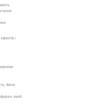
івають
тачання
Вони
ефектів і
ктивними
сть. Вони
иферин, який