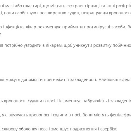
 мазі або пластирі, що містять екстракт гірчиці та інші розігр
сті, вони особствуют розширенню судин, покращуючи кровопос
 інфекцією, лікар рекомендує приймати противірусні засоби. 
и.
ня потрібно узгодити з лікарем, щоб уникнути розвитку побічних 
, які можуть допомогти при нежиті і закладеності. Найбільш ефе
ь кровоносні судини в носі. Це зменшує набряклість і закладені
 які звужують кровоносні судини в носі. Вони містять фенілефр
є слизову оболонку носа і зменшує подразнення і свербіж.