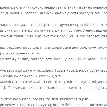
звичай мають м’яку консистенцію і запалену слизову на поверхн
ве дихання. Ці утворення викликають відчуття закладеності нос
оджають проходженню повітряного струменя через ніс по верхні
е дихати тільки ротом, який відкритий постійно. У нього відзн
які покриті тріщинами. Відзначається порушення сну, з’являється 
ке розділяє носові ходи, не знаходиться в центральному полож
рияє закладеності носа.
 ефектом у вигляді закладеності носа. Ще вони викликають набр
жуються порушенням прохідності ходів носа. Цьому прояву хво
их оболонок при хронічному синуситі.
аденість носа в результаті негативних змін погоди. Особливо ч
. Ще її викликає недостатня вологість в приміщенні в період о
озвитком вазомоторного риніту, який викликає набряк.
ри якому в носових ходах утворюється безліч поліпів, що викл