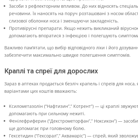
Засоби з рефлекторним впливом. До них відносять спеціальні
речовини. Їх наносять на поруч розташовані з носом обла
слизової оболонки носа і зменшуючи закладеність.
Противірусні препарати. Якщо нежить викликаний вірусною
допомагають впоратися з інфекцією і полегшують симптом
Важливо пам’ятати, що вибір відповідного ліки і його дозуван
забезпечити максимально швидке полегшення симптомів.
Краплі та спреї для дорослих
Зараз в аптеках продається безліч крапель і спреїв для носа
варіантами цих коштів вважають:
Ксилометазолін (“Нафтизин”,” Котрент”) — ці краплі звужуют
допомагають при сильному нежиті.
Фенілефриферин (“Декстрометорфан”,” Ноксикон”) — засоби,
ще допомагає при головному болю.
Гексетидин (“Гексорал”,” Аквамаріс”) — спрей, який зволожу