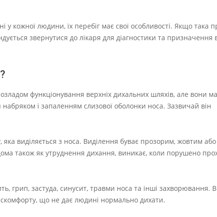
ні у кожної людини, їх перебіг має свої особливості. Якщо така 
ується звернутися до лікаря для діагностики та призначення 
?
з розладом функціонування верхніх дихальних шляхів, але вони м
ся набряком і запаленням слизової оболонки носа. Зазвичай він
, яка виділяється з носа. Виділення буває прозорим, жовтим або
ідома також як утруднення дихання, виникає, коли порушено пр
ть, грип, застуда, синусит, травми носа та інші захворювання. В
искомфорту, що не дає людині нормально дихати.