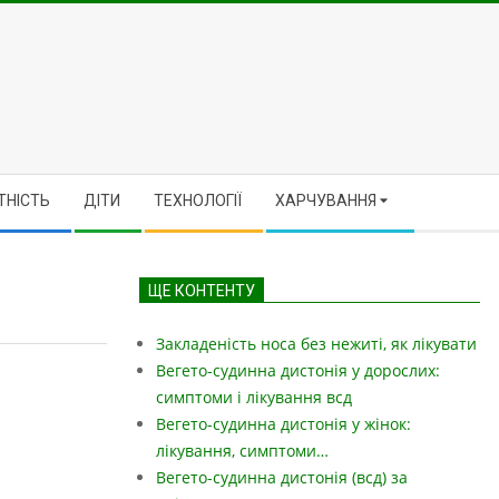
ТНІСТЬ
ДІТИ
ТЕХНОЛОГІЇ
ХАРЧУВАННЯ
ЩЕ КОНТЕНТУ
Закладеність носа без нежиті, як лікувати
Вегето-судинна дистонія у дорослих:
симптоми і лікування всд
Вегето-судинна дистонія у жінок:
лікування, симптоми…
Вегето-судинна дистонія (всд) за