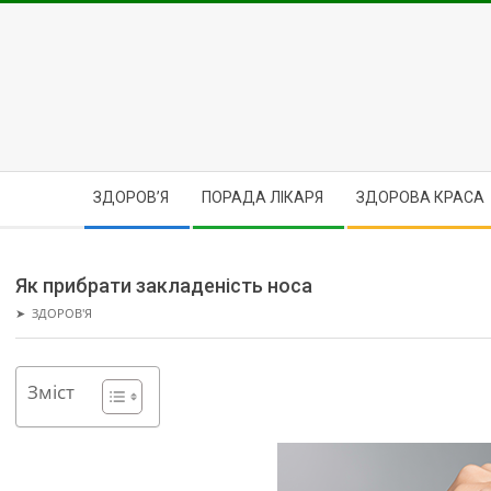
Skip
to
content
Secondary
ЗДОРОВ’Я
ПОРАДА ЛІКАРЯ
ЗДОРОВА КРАСА
Navigation
Menu
Як прибрати закладеність носа
➤
ЗДОРОВ'Я
Зміст