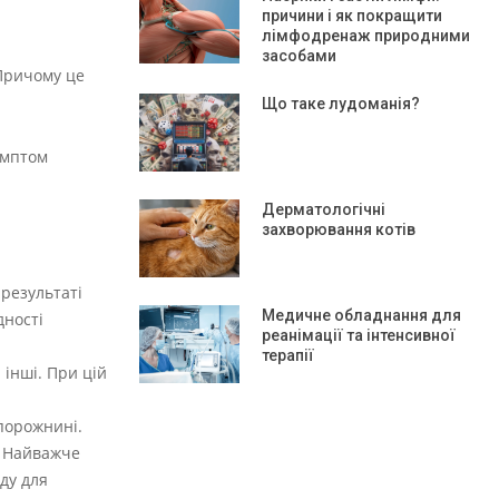
причини і як покращити
лімфодренаж природними
засобами
 Причому це
Що таке лудоманія?
имптом
Дерматологічні
захворювання котів
 результаті
Медичне обладнання для
дності
реанімації та інтенсивної
терапії
 інші. При цій
порожнині.
. Найважче
ду для