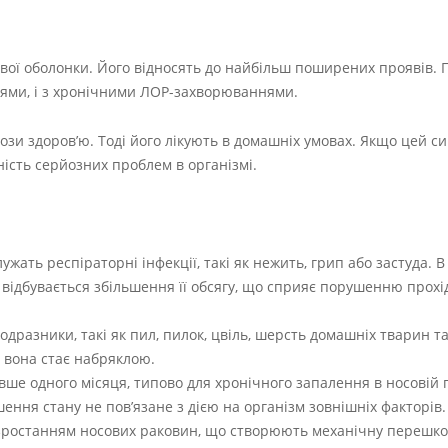
ової оболонки. Його відносять до найбільш поширених проявів.
іями, і з хронічними ЛОР-захворюваннями.
рози здоров’ю. Тоді його лікують в домашніх умовах. Якщо цей с
ність серйозних проблем в організмі.
ать респіраторні інфекції, такі як нежить, грип або застуда. В
 відбувається збільшення її обсягу, що сприяє порушенню прохі
одразники, такі як пил, пилок, цвіль, шерсть домашніх тварин та
, вона стає набряклою.
вше одного місяця, типово для хронічного запалення в носовій 
ення стану не пов’язане з дією на організм зовнішніх факторів
озростанням носових раковин, що створюють механічну перешко