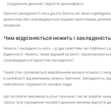
утруднення дихання і відчуття дискомфорту.
Причин закладеності носа досить багато, всі вони індивідуаль
хронічною або супроводжується іншими симптомами, рекоменд
лікування.
Чим відрізняється нежить і закладеність
Нежить і закладеність носа – ці два симптоми, які пов’язані 
відмінності. Нежить, також відомий як риніт, характеризуєть
супроводжується відчуттям закладеності.
Такий стан проявляється виробленням великої кількості слизу
в залежності від викликала нежить причини. Закладеність, в
повітряного струменя по носових ходах.
Цю патологію викликають різні причини, такі як алергія, нежи
такого типу порушення носового дихання виникає відчуття д