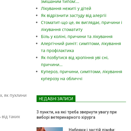
змішаним типом:…
Лікування нежиті у дітей
Як відрізнити застуду від алергії
Стоматит-що це, як виглядає, причини і
лікування стоматиту
Біль у коліні, причини та лікування
Алергічний риніт: симптоми, лікування
та профілактика
Як позбутися від хропіння уві сні,
причини…
Купероз, причини, симптоми, лікування
куперозу на обличчі
х, як пухлини
НЕДАВНІ ЗАПИСИ
3 пункти, на які треба звернути увагу при
 від таких
виборі ветеринарного хірурга
Набряки і застій лімфи: