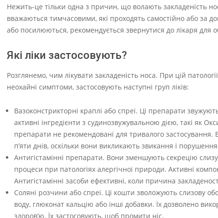
Нежить-це тільки одна з причин, що волають закладеність но
вважаються тимчасовими, які проходять самостійно або за д
або посилюються, рекомендується звернутися до лікаря для о
Які ліки застосовують?
Розглянемо, чим лікувати закладеність носа. При цій патолог
неохайні симптоми, застосовують наступні груп ліків:
Вазоконстрикторні краплі або спреї. Ці препарати звужують
активні інгредієнти з судинозвужувальною дією, такі як Окс
препарати не рекомендовані для тривалого застосування. 
п’яти днів, оскільки вони викликають звикання і порушенн
Антигістамінні препарати. Вони зменшують секрецію слизу 
процеси при патологіях алергічної природи. Активні комп
Антигістамінні засоби ефективні, коли причина закладеност
Соляні розчини або спреї. Ці кошти зволожують слизову обо
воду, глюконат кальцію або інші добавки. Їх дозволено вик
здоров’ю. Їх застосовують, щоб промити ніс.