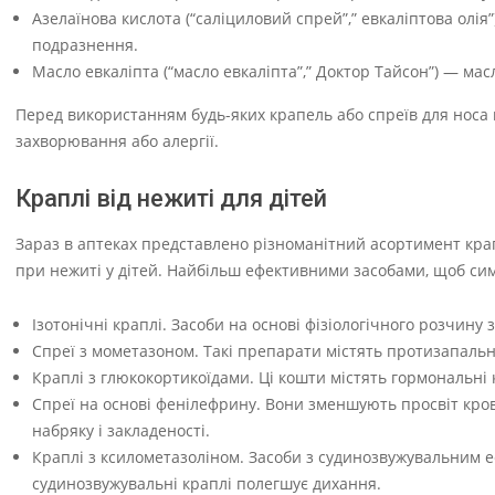
Азелаїнова кислота (“саліциловий спрей”,” евкаліптова олі
подразнення.
Масло евкаліпта (“масло евкаліпта”,” Доктор Тайсон”) — мас
Перед використанням будь-яких крапель або спреїв для носа 
захворювання або алергії.
Краплі від нежиті для дітей
Зараз в аптеках представлено різноманітний асортимент крапе
при нежиті у дітей. Найбільш ефективними засобами, щоб с
Ізотонічні краплі. Засоби на основі фізіологічного розчину
Спреї з мометазоном. Такі препарати містять протизапальн
Краплі з глюкокортикоїдами. Ці кошти містять гормональні 
Спреї на основі фенілефрину. Вони зменшують просвіт кро
набряку і закладеності.
Краплі з ксилометазоліном. Засоби з судинозвужувальним е
судинозвужувальні краплі полегшує дихання.