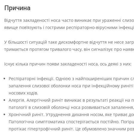
Причина
Відчуття закладеності носа часто виникає при ураженні слиз
явище пов’язують і гострими респіраторно-вірусними інфекц
У більшості ситуацій таке дискомфортне відчуття не несе заг
тримається протягом тривалого часу, він сигналізує про наяв
Існує кілька причин появи закладеності носа, ось деякі з них:
Респіраторні інфекції. Однією з найпоширеніших причин служ
запалення слизової оболонки носа при інфекційному риніті
носових ходів.
Алергія. Алергічний риніт виникає в результаті реакції на п
патології в слизовій оболонці носа розвивається запалення
Хронічний риніт. Утруднення дихання носом, яке триває до
Патологічна симптоматика спостерігається постійно. Погірш
протікає гіпертрофічний риніт. Це обумовлено значним р