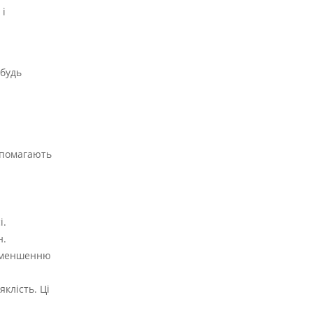
 і
ебудь
допомагають
і.
н.
 зменшенню
клість. Ці