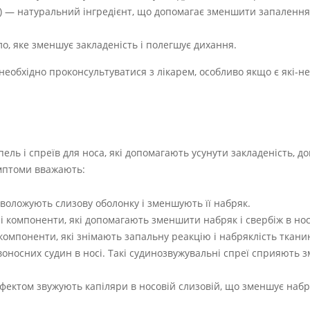
я”) — натуральний інгредієнт, що допомагає зменшити запалення
ло, яке зменшує закладеність і полегшує дихання.
необхідно проконсультуватися з лікарем, особливо якщо є які-н
ль і спреїв для носа, які допомагають усунути закладеність, 
имптоми вважають:
 зволожують слизову оболонку і зменшують її набряк.
і компоненти, які допомагають зменшити набряк і свербіж в нос
компоненти, які знімають запальну реакцію і набряклість ткани
воносних судин в носі. Такі судинозвужувальні спреї сприяють
фектом звужують капіляри в носовій слизовій, що зменшує набря