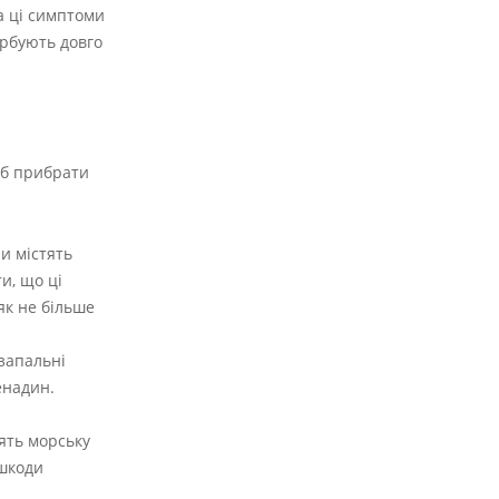
а ці симптоми
урбують довго
об прибрати
и містять
и, що ці
як не більше
запальні
енадин.
тять морську
 шкоди