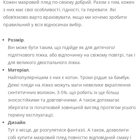
Кожен махровий плед по-своєму добрий. Разом з тим, кожен
з них має свої особливості, гідності, та переваги. Які
обов’язково варто враховувати, якщо ми хочемо зробити
правильний у всіх відносинах вибір.
Розмір
.
Він може бути таким, що підійде як для дитячого/
підліткового ліжка, або відпочинку на свіжому повітрі, так і
для великого двоспального ліжка.
Матеріал
.
Найпопулярнішим з них є котон. Трохи рідше за бамбук.
Деякі пледи на ліжко можуть мати невелике вкраплення
синтетичних волокон, 3-5%, що робить їх ще більш
зносостійкими та довговічними. А також допомагає
зберігати їх початковий зовнішній вигляд протягом усього
терміну експлуатації.
Дизайн
.
Тут є місце, де розгулятися фантазії. А також, дозволити
собі купити махровий плед повністю відповідний смаку і