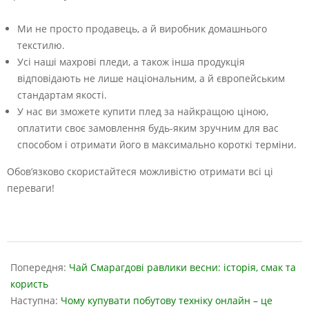
Ми не просто продавець, а й виробник домашнього
текстилю.
Усі наші махрові пледи, а також інша продукція
відповідають не лише національним, а й європейським
стандартам якості.
У нас ви зможете купити плед за найкращою ціною,
оплатити своє замовлення будь-яким зручним для вас
способом і отримати його в максимально короткі терміни.
Обов’язково скористайтеся можливістю отримати всі ці
переваги!
2023-
11-
Попередня:
Чай Смарагдові равлики весни: історія, смак та
01
користь
Наступна:
Чому купувати побутову техніку онлайн – це