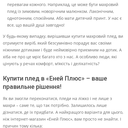
перевагам кожного. Наприклад, це може бути махровий
плед із зимовим, новорічним малюнком. Лаконічним,
однотонним, спокійним. Або мати дитячий принт. У нас є
все, що вашій душі завгодно!
У будь-якому випадку, вирішивши купити махровий плед, ви
отримуєте виріб, який безсумнівно порадує вас своїми
ніжними дотиками і буде неймовірно приємним на дотик. А
хіба не про це мріє багато хто з нас. А особливо люди, які
цінують у речах комфорт, м’якість і делікатність?
Купити плед в «Еней Плюс» – ваше
правильне рішення!
Як ви змогли переконатися, пледи на ліжко і не лише з
махри – саме те, що так потрібно. Залишилось лише
дізнатися, де їх придбати. А найкращого варіанта для цього,
ніж інтернет-магазин «Еней Плюс», вам просто не знайти. І
причин тому кілька: