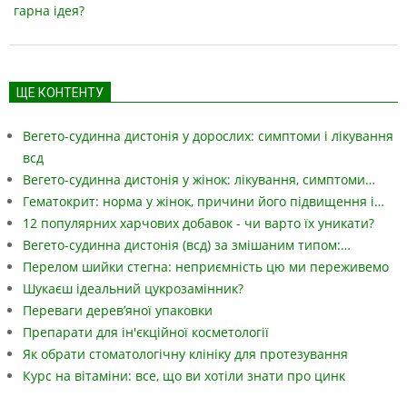
гарна ідея?
ЩЕ КОНТЕНТУ
Вегето-судинна дистонія у дорослих: симптоми і лікування
всд
Вегето-судинна дистонія у жінок: лікування, симптоми…
Гематокрит: норма у жінок, причини його підвищення і…
12 популярних харчових добавок - чи варто їх уникати?
Вегето-судинна дистонія (всд) за змішаним типом:…
Перелом шийки стегна: неприємність цю ми переживемо
Шукаєш ідеальний цукрозамінник?
Переваги дерев’яної упаковки
Препарати для ін'єкційної косметології
Як обрати стоматологічну клініку для протезування
Курс на вітаміни: все, що ви хотіли знати про цинк