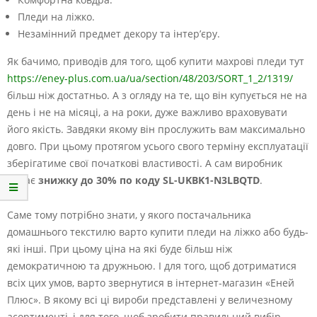
Пледи на ліжко.
Незамінний предмет декору та інтер’єру.
Як бачимо, приводів для того, щоб купити махрові пледи тут
https://eney-plus.com.ua/ua/section/48/203/SORT_1_2/1319/
більш ніж достатньо. А з огляду на те, що він купується не на
день і не на місяці, а на роки, дуже важливо враховувати
його якість. Завдяки якому він прослужить вам максимально
довго. При цьому протягом усього свого терміну експлуатації
зберігатиме свої початкові властивості. А сам виробник
надає
знижку до 30% по коду SL-UKBK1-N3LBQTD
.
Саме тому потрібно знати, у якого постачальника
домашнього текстилю варто купити пледи на ліжко або будь-
які інші. При цьому ціна на які буде більш ніж
демократичною та дружньою. І для того, щоб дотриматися
всіх цих умов, варто звернутися в інтернет-магазин «Еней
Плюс». В якому всі ці вироби представлені у величезному
асортименті, і для того, щоб зробити правильний вибір,