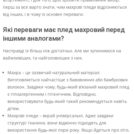
перш за все варто знати, чим махрові пледи відрізняються
від інших, і в чому їх основні переваги.
Які переваги має плед махровий перед
іншими аналогами?
Насправді їх більш ніж достатньо. Але ми зупинимося на
вайжливіших, та найголовніших з них.
Махра – це зазвичай натуральний матеріал.
Виготовляється найчастіше з бавовняних або бамбукових
волокон. Завдяки чому, будь-який в’язаний махровий плед
є гіпоалергенним і гігієнічним. Відповідно,
використовувати будь-який такий рекомендується навіть
дітям.
Махрові пледи – вкрай універсальні. Адже завдяки
структурі тканини, вони відмінно підходять для
використання будь-якої пори року. Якщо йдеться про літо,