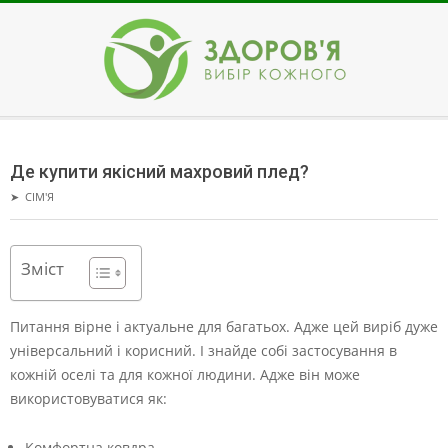
Skip
to
content
ЗДОРОВ'Я
Secondary
Navigation
Де купити якісний махровий плед?
Menu
➤
СІМ'Я
Зміст
Питання вірне і актуальне для багатьох. Адже цей виріб дуже
універсальний і корисний. І знайде собі застосування в
кожній оселі та для кожної людини. Адже він може
використовуватися як:
Комфортна ковдра.