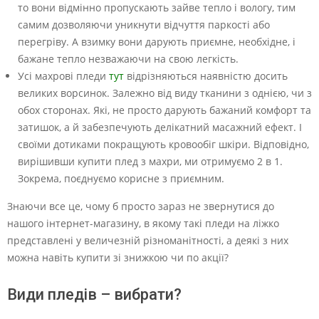
то вони відмінно пропускають зайве тепло і вологу, тим
самим дозволяючи уникнути відчуття паркості або
перегріву. А взимку вони дарують приємне, необхідне, і
бажане тепло незважаючи на свою легкість.
Усі махрові пледи
тут
відрізняються наявністю досить
великих ворсинок. Залежно від виду тканини з однією, чи з
обох сторонах. Які, не просто дарують бажаний комфорт та
затишок, а й забезпечують делікатний масажний ефект. І
своїми дотиками покращують кровообіг шкіри. Відповідно,
вирішивши купити плед з махри, ми отримуємо 2 в 1.
Зокрема, поєднуємо корисне з приємним.
Знаючи все це, чому б просто зараз не звернутися до
нашого інтернет-магазину, в якому такі пледи на ліжко
представлені у величезній різноманітності, а деякі з них
можна навіть купити зі знижкою чи по акції?
Види пледів – вибрати?