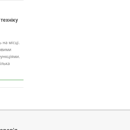
техніку
ь на місці.
овими
ункціями.
ілька