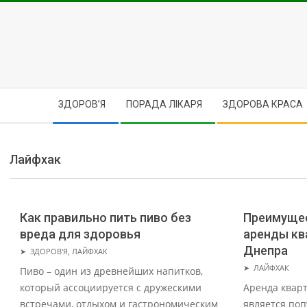
Skip
to
content
Secondary
ЗДОРОВ’Я
ПОРАДА ЛІКАРЯ
ЗДОРОВА КРАСА
Navigation
Menu
Лайфхак
Как правильно пить пиво без
Преимущес
вреда для здоровья
аренды кв
2025-
Днепра
➤
ЗДОРОВ'Я
,
ЛАЙФХАК
10-
2025-
➤
ЛАЙФХАК
Пиво – один из древнейших напитков,
28
01-
который ассоциируется с дружескими
Аренда кварт
20
встречами, отдыхом и гастрономическим
является по