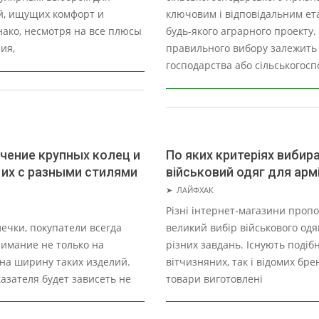
й, ищущих комфорт и
ключовим і відповідальним ет
нако, несмотря на все плюсы
будь-якого аграрного проекту. 
ия,
правильного вибору залежить 
господарства або сільськогосп
чение крупных колец и
По яких критеріях вибир
 их с разными стилями
військовий одяг для арм
2024-
➤
ЛАЙФХАК
03-
Різні інтернет-магазини проп
14
ечки, покупатели всегда
великий вибір військового одя
имание не только на
різних завдань. Існують подіб
 на ширину таких изделий.
вітчизняних, так і відомих брен
казателя будет зависеть не
товари виготовлені