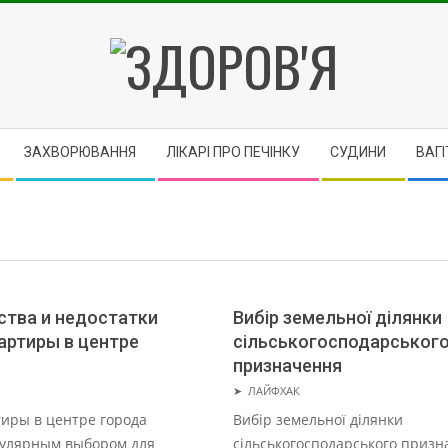
ЗДОРОВ'Я
ЗАХВОРЮВАННЯ
ЛІКАРІ ПРО ПЕЧІНКУ
CУДИНИ
ВАГІ
тва и недостатки
Вибір земельної ділянки
артиры в центре
сільськогосподарськог
призначення
2024-
➤
ЛАЙФХАК
05-
иры в центре города
Вибір земельної ділянки
28
пулярным выбором для
сільськогосподарського призн