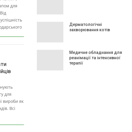
апом для
Від
успішність
Дерматологічні
одарського
захворювання котів
Медичне обладнання для
реанімації та інтенсивної
терапії
ати
ійців
онують
гу для
ні вироби як
дів. Всі