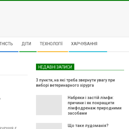
ТНІСТЬ
ДІТИ
ТЕХНОЛОГІЇ
ХАРЧУВАННЯ
НЕДАВНІ ЗАПИСИ
3 пункти, на які треба звернути увагу при
виборі ветеринарного хірурга
о
Набряки і застій лімфи:
причини і як покращити
лімфодренаж природними
засобами
Що таке лудоманія?
ачення є