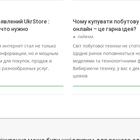
влений UkrStore :
Чому купувати побутову 
 что нужно
онлайн – це гарна ідея?
2023-
➤
ЛАЙФХАК
11-
 интернет стал не только
Світ побутової техніки не стоїт
02
информации, но и мощным
Щодня ринок поповнюється н
 для покупок, продаж и
моделями та технологічними ф
 разнообразных услуг.
Вибираючи техніку, у вас є дек
шляхів