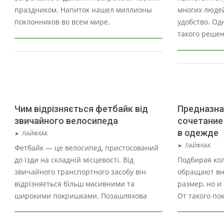
праздником. Напиток нашел миллионы
многих люде
поклонников во всем мире.
удобство. Од
такого решен
Чим відрізняється фетбайк від
Предназна
звичайного велосипеда
сочетание
2024-
в одежде
➤
ЛАЙФХАК
04-
2024-
➤
ЛАЙФХАК
Фетбайк — це велосипед, пристосований
26
03-
до їзди на складній місцевості. Від
Подбирая кол
26
звичайного транспортного засобу він
обращают вн
відрізняється більш масивними та
размер, но и
широкими покришками. Позашляхова
От такого по