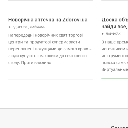
Новорічна аптечка на Zdorovi.ua
Доска объя
2023-
найди все,
➤
ЗДОРОВ'Я
,
ЛАЙФХАК
12-
2023-
➤
ЛАЙФХАК
Напередодні новорічних свят торгові
26
11-
центри та продуктові супермаркети
В наше время
07
переповнені покупцями до самого краю –
источником 
люди купують смаколики до святкового
инструментом
столу. Проте важливо
поиска самых
Виртуальные