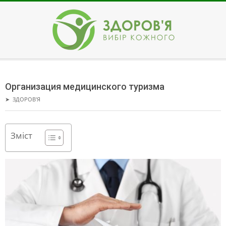
Skip
to
content
ЗДОРОВ'Я
Secondary
Navigation
Организация медицинского туризма
Menu
➤
ЗДОРОВ'Я
Зміст