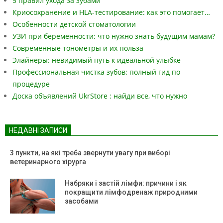
5 правил ухода за зубами
Криосохранение и HLA-тестирование: как это помогает…
Особенности детской стоматологии
УЗИ при беременности: что нужно знать будущим мамам?
Современные тонометры и их польза
Элайнеры: невидимый путь к идеальной улыбке
Профессиональная чистка зубов: полный гид по
процедуре
Доска объявлений UkrStore : найди все, что нужно
НЕДАВНІ ЗАПИСИ
3 пункти, на які треба звернути увагу при виборі
ветеринарного хірурга
Набряки і застій лімфи: причини і як
покращити лімфодренаж природними
засобами